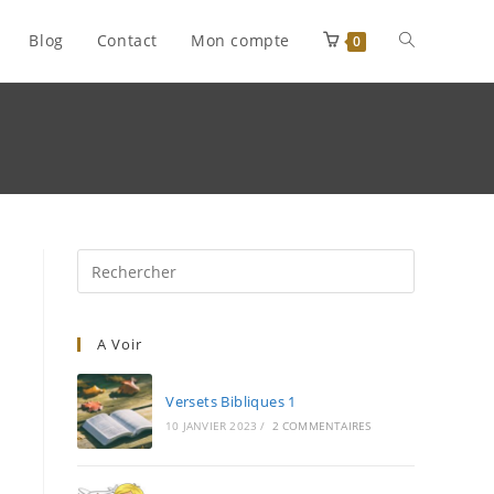
Blog
Contact
Mon compte
Toggle
0
website
search
A Voir
Versets Bibliques 1
10 JANVIER 2023
/
2 COMMENTAIRES