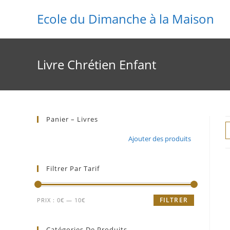
Skip
Ecole du Dimanche à la Maison
to
content
Livre Chrétien Enfant
Panier – Livres
Aucun produit dans le panier.
Ajouter des produits
Filtrer Par Tarif
Prix
Prix
FILTRER
PRIX :
0€
—
10€
min
max
Catégories De Produits