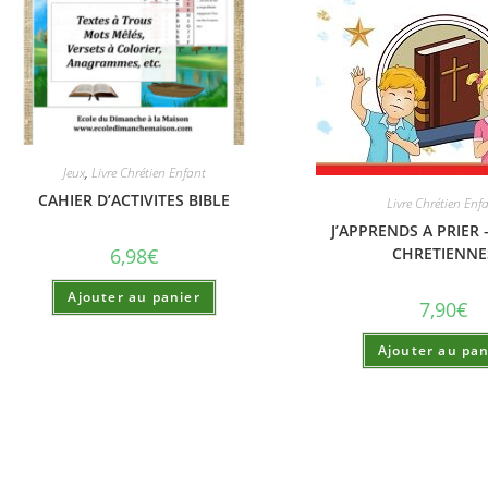
Jeux
,
Livre Chrétien Enfant
CAHIER D’ACTIVITES BIBLE
Livre Chrétien Enf
J’APPRENDS A PRIER 
6,98
€
CHRETIENNE
Ajouter au panier
7,90
€
Ajouter au pan