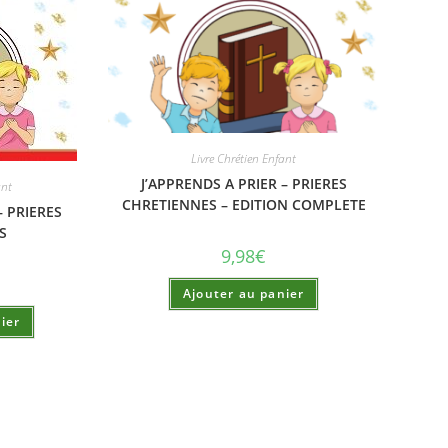
Livre Chrétien Enfant
J’APPRENDS A PRIER – PRIERES
ant
CHRETIENNES – EDITION COMPLETE
– PRIERES
S
9,98
€
Ajouter au panier
ier