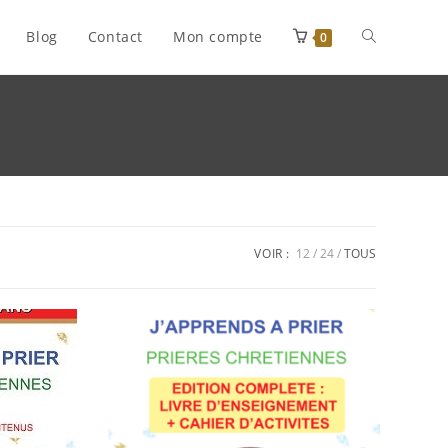
Blog
Contact
Mon compte
Toggle
0
website
search
VOIR :
12
24
TOUS