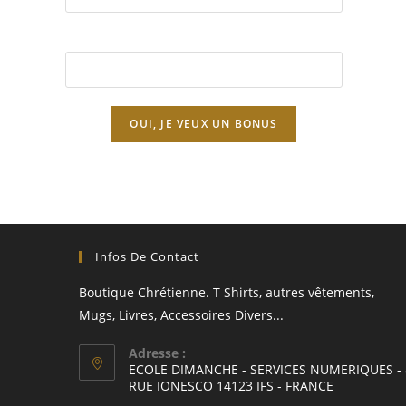
EMAIL*
Infos De Contact
Boutique Chrétienne. T Shirts, autres vêtements,
Mugs, Livres, Accessoires Divers...
Adresse :
ECOLE DIMANCHE - SERVICES NUMERIQUES - 
RUE IONESCO 14123 IFS - FRANCE
S’ouvre